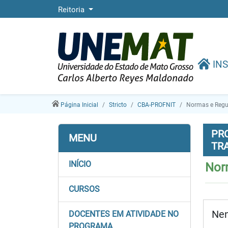
Reitoria
INS
Página Inicial
Stricto
CBA-PROFNIT
Normas e Reg
PR
MENU
TR
INÍCIO
Nor
CURSOS
Nen
DOCENTES EM ATIVIDADE NO
PROGRAMA