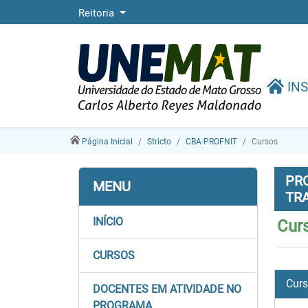
Reitoria
INS
Página Inicial
Stricto
CBA-PROFNIT
Cursos
PR
MENU
TR
INÍCIO
Cur
CURSOS
Cur
DOCENTES EM ATIVIDADE NO
PROGRAMA