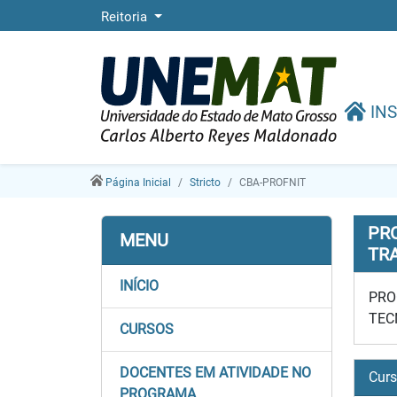
Reitoria
INS
Página Inicial
Stricto
CBA-PROFNIT
PR
MENU
TR
INÍCIO
PRO
TEC
CURSOS
DOCENTES EM ATIVIDADE NO
Cur
PROGRAMA