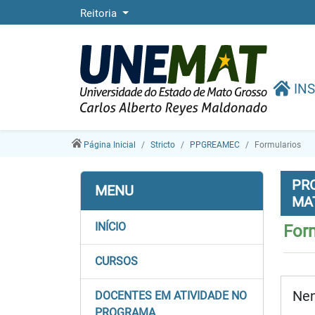
Reitoria
INS
Página Inicial
Stricto
PPGREAMEC
Formularios
PR
MENU
MA
INÍCIO
For
CURSOS
Nen
DOCENTES EM ATIVIDADE NO
PROGRAMA