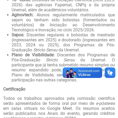
2026) das agências Fapemat, CNPq e da própria
Unemat, além de acadêmicos voluntários.
Aginovtech:
Alunos regularmente matriculados que
sejam ou tenham sido bolsistas (fomentados ou
voluntários) de Iniciação ao Desenvolvimento
Tecnológico e Inovação, no ciclo 2025/2026.
Sepos:
Discentes regulares e bolsistas de mestrado
(ingressantes em 2025) e doutorado (ingressantes em
2023, 2024 ou 2025), dos Programas de Pós-
Graduação
Stricto Sensu
da Unemat.
Plano de Visibilidade:
Discentes
dos Programas de
Pós-Graduação
Stricto Sensu
da Unemat. O
participante que já tenha submetido resumo simples ou
resumo expandido pode, adicionalmente, enviar o
Plano de Visibilidade, sem qualquer prejuízo à sua
participação nas outras categorias.
Certificação
Todos os trabalhos aprovados pela comissão científica
serão apresentados de forma oral por meio de
e-pôsteres
em salas virtuais no Google Meet. Os resumos aceitos
serão publicados nos Anais do evento, gerando créditos